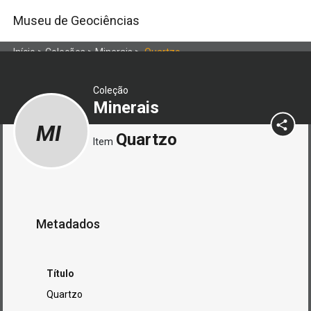
Museu de Geociências
Início
>
Coleções
>
Minerais
>
Quartzo
Coleção
Minerais
MI
Quartzo
Item
Metadados
Título
Quartzo