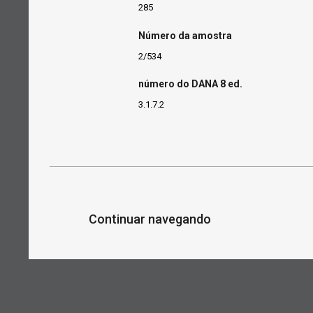
285
Número da amostra
2/534
número do DANA 8 ed.
3.1.7.2
Continuar navegando