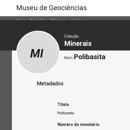
Museu de Geociências
Início
>
Coleções
>
Minerais
>
Polibasita
Coleção
Minerais
MI
Polibasita
Item
Metadados
Título
Polibasita
Número do inventário