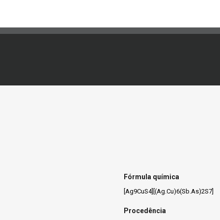
Fórmula química
[Ag9CuS4][(Ag.Cu)6(Sb.As)2S7]
Procedência