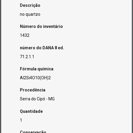
Descrição
no quartzo
Número do inventário
1432
número do DANA 8 ed.
71.2.1.1
Fórmula química
Al2Si4O10(OH)2
Procedência
Serra do Cipó - MG
Quantidade
1
Conservação