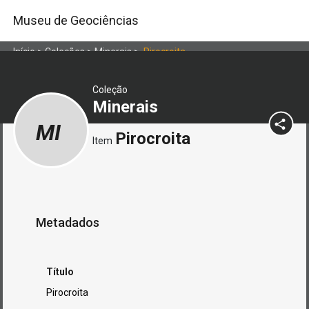
Museu de Geociências
Início
>
Coleções
>
Minerais
>
Pirocroita
Coleção
Minerais
MI
Pirocroita
Item
Metadados
Título
Pirocroita