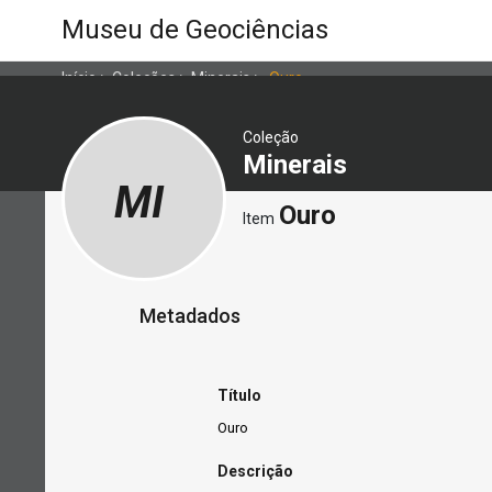
Museu de Geociências
Início
>
Coleções
>
Minerais
>
Ouro
Coleção
Minerais
MI
Ouro
Item
Metadados
Título
Ouro
Descrição