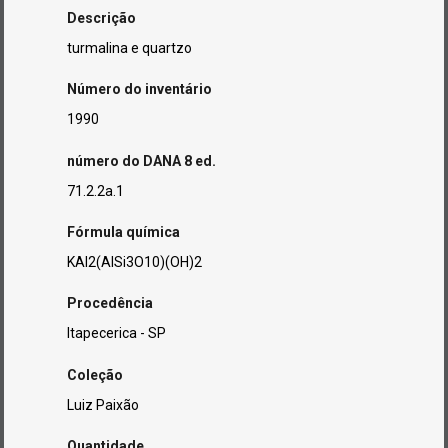
Descrição
turmalina e quartzo
Número do inventário
1990
número do DANA 8 ed.
71.2.2a.1
Fórmula química
KAl2(AlSi3O10)(OH)2
Procedência
Itapecerica - SP
Coleção
Luiz Paixão
Quantidade