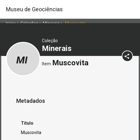
Museu de Geociências
Início
>
Coleções
>
Minerais
>
Muscovita
Coleção
Minerais
MI
Muscovita
Item
Metadados
Título
Muscovita