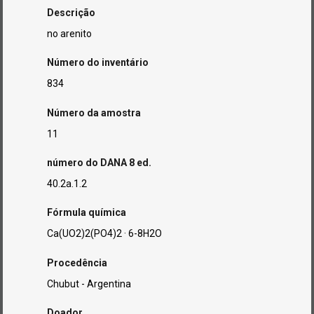
Descrição
no arenito
Número do inventário
834
Número da amostra
11
número do DANA 8 ed.
40.2a.1.2
Fórmula química
Ca(UO2)2(PO4)2 · 6-8H2O
Procedência
Chubut - Argentina
Doador