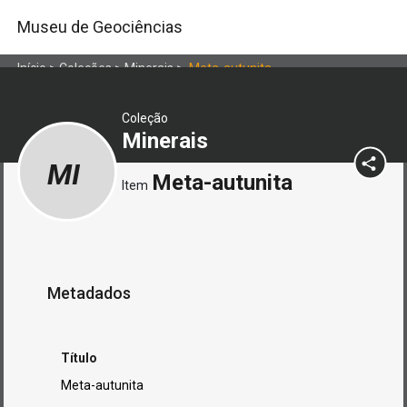
Museu de Geociências
Início
>
Coleções
>
Minerais
>
Meta-autunita
Coleção
Minerais
MI
Meta-autunita
Item
Metadados
Título
Meta-autunita