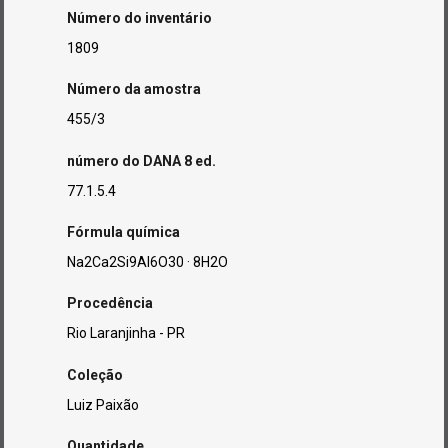
Número do inventário
1809
Número da amostra
455/3
número do DANA 8 ed.
77.1.5.4
Fórmula química
Na2Ca2Si9Al6O30 · 8H2O
Procedência
Rio Laranjinha - PR
Coleção
Luiz Paixão
Quantidade