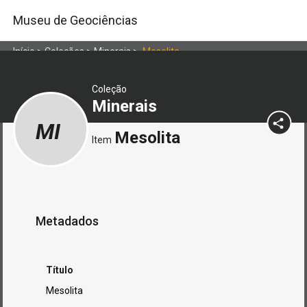
Museu de Geociências
Início
>
Coleções
>
Minerais
>
Mesolita
Coleção
Minerais
MI
Mesolita
Item
Metadados
Título
Mesolita