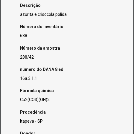
Descrição
azurita e crisocola polida
Número do inventário
688
Número da amostra
288/42
número do DANA 8 ed.
16a.3.1.1
Fórmula química
Cu2(CO3)(OH)2
Procedência
Itapeva - SP
Doador