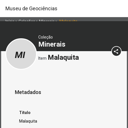
Museu de Geociências
Início
>
Coleções
>
Minerais
>
Malaquita
Coleção
Minerais
MI
Malaquita
Item
Metadados
Título
Malaquita