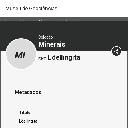
Museu de Geociências
Início
>
Coleções
>
Minerais
>
Löellingita
Coleção
Minerais
MI
Löellingita
Item
Metadados
Título
Löellingita