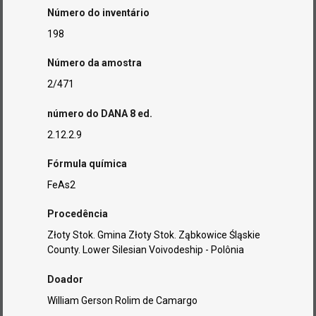
Número do inventário
198
Número da amostra
2/471
número do DANA 8 ed.
2.12.2.9
Fórmula química
FeAs2
Procedência
Złoty Stok. Gmina Złoty Stok. Ząbkowice Śląskie
County. Lower Silesian Voivodeship - Polônia
Doador
William Gerson Rolim de Camargo