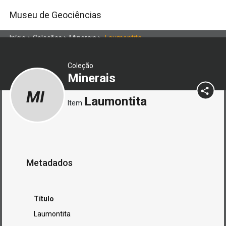
Museu de Geociências
Início
>
Coleções
>
Minerais
>
Laumontita
Coleção
Minerais
MI
Laumontita
Item
Metadados
Título
Laumontita