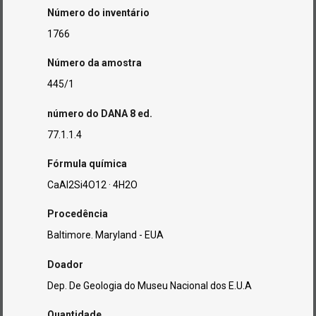
Número do inventário
1766
Número da amostra
445/1
número do DANA 8 ed.
77.1.1.4
Fórmula química
CaAl2Si4O12 · 4H2O
Procedência
Baltimore. Maryland - EUA
Doador
Dep. De Geologia do Museu Nacional dos E.U.A
Quantidade