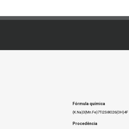
Fórmula química
(K.Na)3(Mn.Fe)7Ti2Si8O26(OH)4F
Procedência