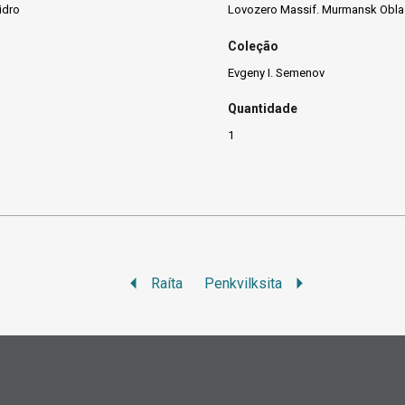
idro
Lovozero Massif. Murmansk Oblas
Coleção
Evgeny I. Semenov
Quantidade
1
Raíta
Penkvilksita