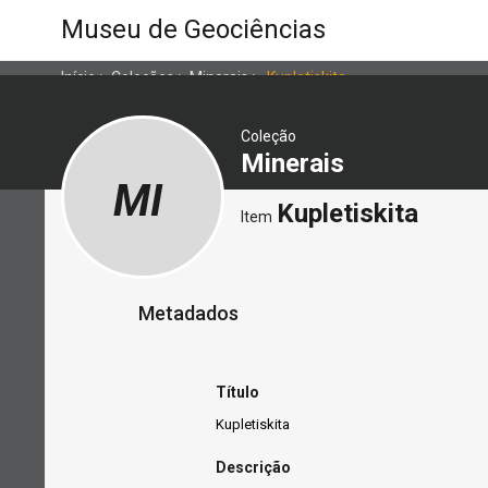
Museu de Geociências
Início
>
Coleções
>
Minerais
>
Kupletiskita
Coleção
Minerais
MI
Kupletiskita
Item
Metadados
Título
Kupletiskita
Descrição