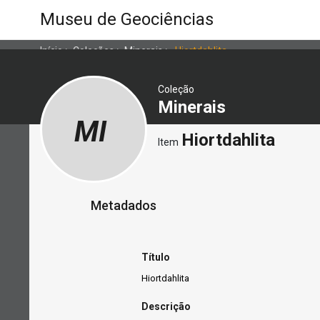
Museu de Geociências
Início
>
Coleções
>
Minerais
>
Hiortdahlita
Coleção
Minerais
MI
Hiortdahlita
Item
Metadados
Título
Hiortdahlita
Descrição