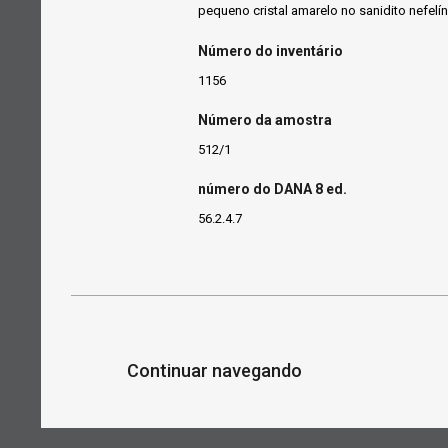
pequeno cristal amarelo no sanidito nefelí
Número do inventário
1156
Número da amostra
512/1
número do DANA 8 ed.
56.2.4.7
Continuar navegando