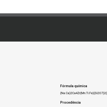
Fórmula química
(Na.Ca)2Ca4Zr(Mn.Ti.Fe)(Si2O7)2(
Procedência