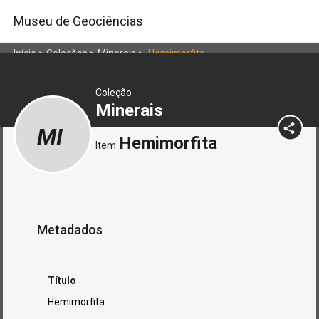
Museu de Geociências
Início
>
Coleções
>
Minerais
>
Hemimorfita
Coleção
Minerais
MI
Hemimorfita
Item
Metadados
Título
Hemimorfita