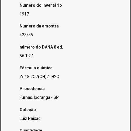
Número do inventário
1917
Número da amostra
423/35
número do DANA 8 ed.
56.1.2.1
Fórmula química
Zn4Si2O7(OH)2 · H2O
Procedência
Furnas. Iporanga - SP
Coleção
Luiz Paixão
Quantidade