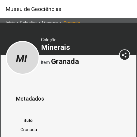
Museu de Geociências
Início
>
Coleções
>
Minerais
>
Granada
Coleção
Minerais
MI
Granada
Item
Metadados
Título
Granada