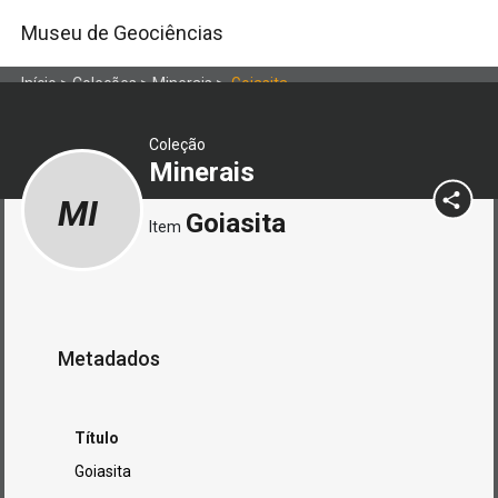
Museu de Geociências
Início
>
Coleções
>
Minerais
>
Goiasita
Coleção
Minerais
MI
Goiasita
Item
Metadados
Título
Goiasita