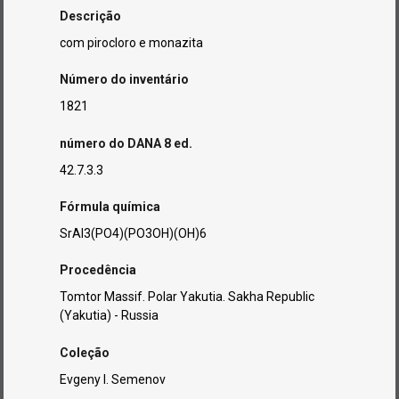
Descrição
com pirocloro e monazita
Número do inventário
1821
número do DANA 8 ed.
42.7.3.3
Fórmula química
SrAl3(PO4)(PO3OH)(OH)6
Procedência
Tomtor Massif. Polar Yakutia. Sakha Republic
(Yakutia) - Russia
Coleção
Evgeny I. Semenov