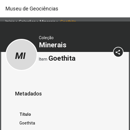
Museu de Geociências
Início
>
Coleções
>
Minerais
>
Goethita
Coleção
Minerais
MI
Goethita
Item
Metadados
Título
Goethita