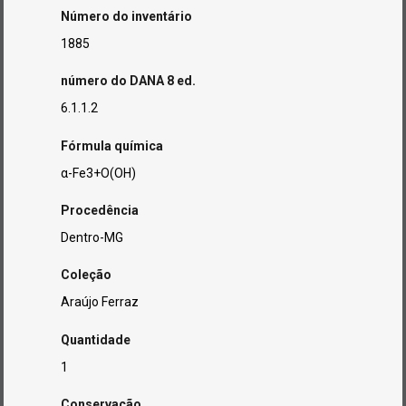
Número do inventário
1885
número do DANA 8 ed.
6.1.1.2
Fórmula química
α-Fe3+O(OH)
Procedência
Dentro-MG
Coleção
Araújo Ferraz
Quantidade
1
Conservação