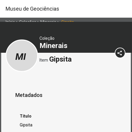
Museu de Geociências
Início
>
Coleções
>
Minerais
>
Gipsita
Coleção
Minerais
MI
Gipsita
Item
Metadados
Título
Gipsita