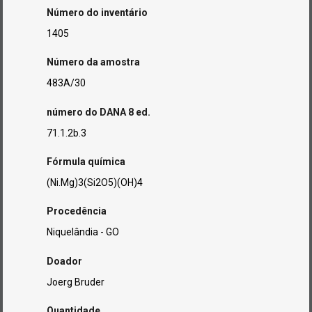
Número do inventário
1405
Número da amostra
483A/30
número do DANA 8 ed.
71.1.2b.3
Fórmula química
(Ni.Mg)3(Si2O5)(OH)4
Procedência
Niquelândia - GO
Doador
Joerg Bruder
Quantidade