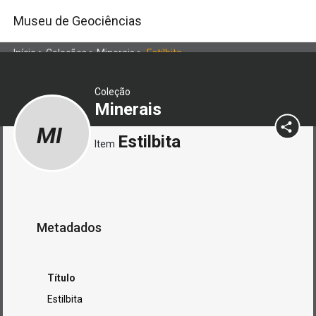
Museu de Geociências
Início
>
Coleções
>
Minerais
>
Estilbita
Coleção
Minerais
MI
Estilbita
Item
Metadados
Título
Estilbita