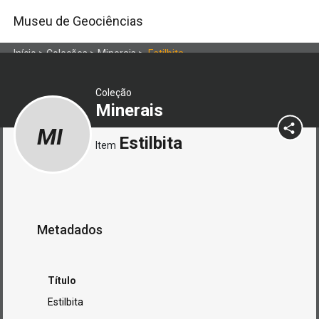
Museu de Geociências
Início
>
Coleções
>
Minerais
>
Estilbita
Coleção
Minerais
MI
Estilbita
Item
Metadados
Título
Estilbita