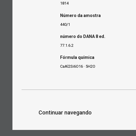
1814
Número da amostra
440/1
número do DANA 8 ed.
77.1.6.2
Fórmula química
CaAl2Si6O16 · 5H2O
Continuar navegando