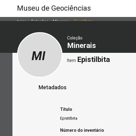
Museu de Geociências
Início
>
Coleções
>
Minerais
>
Epistilbita
Coleção
Minerais
MI
Epistilbita
Item
Metadados
Título
Epistilbita
Número do inventário