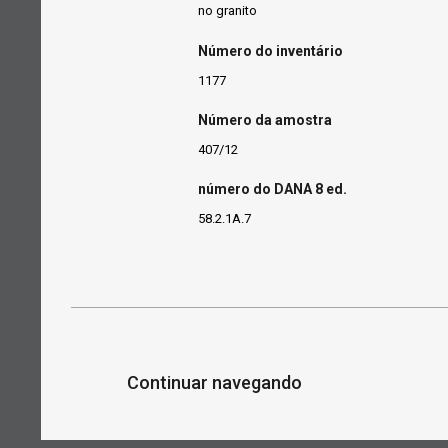
no granito
Número do inventário
1177
Número da amostra
407/12
número do DANA 8 ed.
58.2.1A.7
Continuar navegando