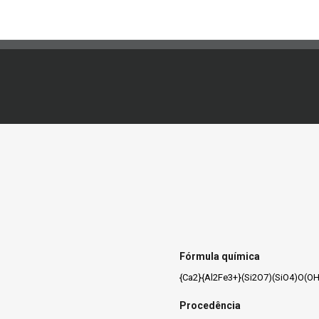
Fórmula química
{Ca2}{Al2Fe3+}(Si2O7)(SiO4)O(OH
Procedência