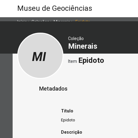
Museu de Geociências
Início
>
Coleções
>
Minerais
>
Epidoto
Coleção
Minerais
MI
Epidoto
Item
Metadados
Título
Epidoto
Descrição