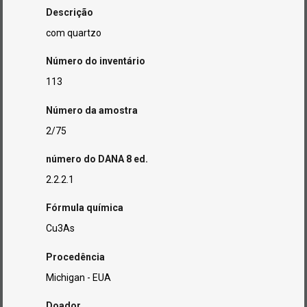
Descrição
com quartzo
Número do inventário
113
Número da amostra
2/75
número do DANA 8 ed.
2.2.2.1
Fórmula química
Cu3As
Procedência
Michigan - EUA
Doador