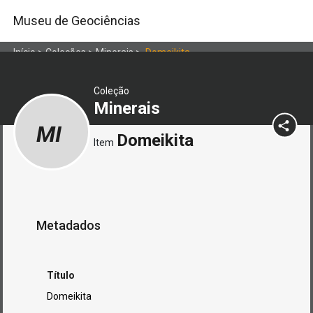
Museu de Geociências
Início
>
Coleções
>
Minerais
>
Domeikita
Coleção
Minerais
MI
Domeikita
Item
Metadados
Título
Domeikita