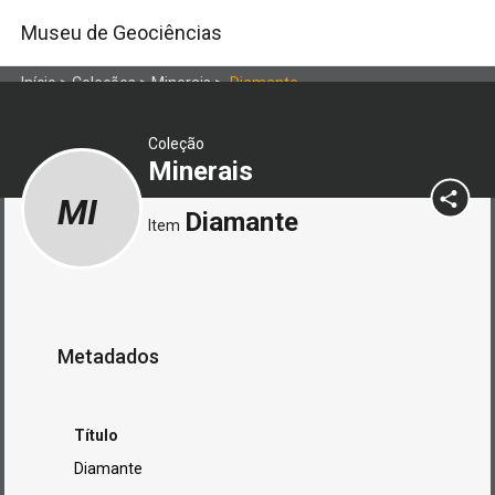
Museu de Geociências
Início
>
Coleções
>
Minerais
>
Diamante
Coleção
Minerais
MI
Diamante
Item
Metadados
Título
Diamante