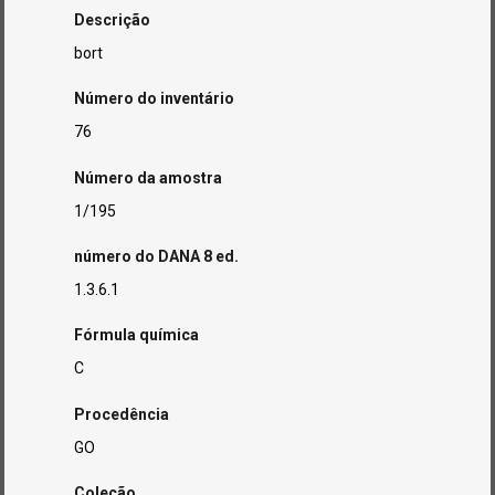
Descrição
bort
Número do inventário
76
Número da amostra
1/195
número do DANA 8 ed.
1.3.6.1
Fórmula química
C
Procedência
GO
Coleção