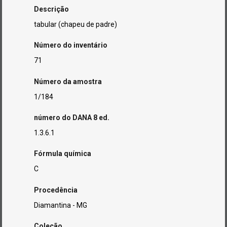
Descrição
tabular (chapeu de padre)
Número do inventário
71
Número da amostra
1/184
número do DANA 8 ed.
1.3.6.1
Fórmula química
C
Procedência
Diamantina - MG
Coleção