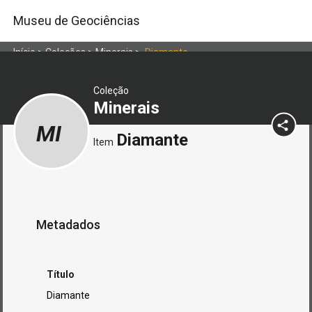
Museu de Geociências
Início
>
Coleções
>
Minerais
>
Diamante
Coleção
Minerais
MI
Diamante
Item
Metadados
Título
Diamante