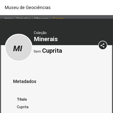
Museu de Geociências
Início
>
Coleções
>
Minerais
>
Cuprita
Coleção
Minerais
MI
Cuprita
Item
Metadados
Título
Cuprita