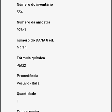
Número do inventário
554
Número da amostra
926/1
número do DANA 8 ed.
9.2.7.1
Fórmula química
PbCl2
Procedência
Vesúvio - Itália
Quantidade
1
Conservação