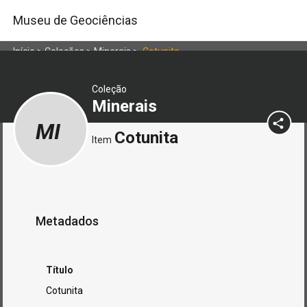
Museu de Geociências
Início
>
Coleções
>
Minerais
>
Cotunita
Coleção
Minerais
MI
Cotunita
Item
Metadados
Título
Cotunita