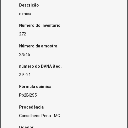
Descrição
e mica
Número do inventário
272
Número da amostra
2/545
número do DANA 8 ed.
3.5.9.1
Fórmula química
Pb2Bi2S5
Procedência
Conselheiro Pena - MG
Doador