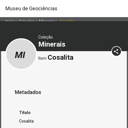
Museu de Geociências
Início
>
Coleções
>
Minerais
>
Cosalita
Coleção
Minerais
MI
Cosalita
Item
Metadados
Título
Cosalita