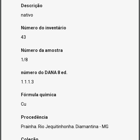
Descrição
nativo
Número do inventário
43
Número da amostra
1/8
número do DANA 8 ed.
1.1.1.3
Fórmula química
Cu
Procedência
Prainha. Rio Jequitinhonha. Diamantina - MG
Coleção