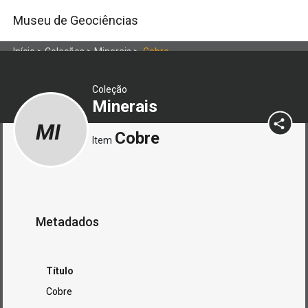
Museu de Geociências
Início
>
Coleções
>
Minerais
>
Cobre
Coleção
Minerais
MI
Cobre
Item
Metadados
Título
Cobre