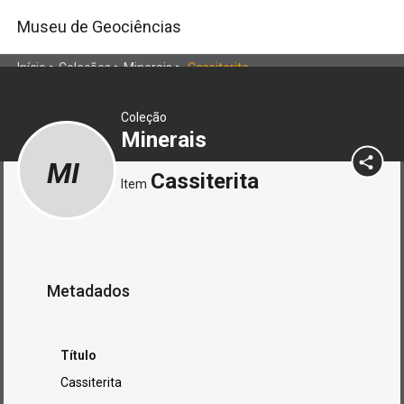
Museu de Geociências
Início
>
Coleções
>
Minerais
>
Cassiterita
Coleção
Minerais
MI
Cassiterita
Item
Metadados
Título
Cassiterita