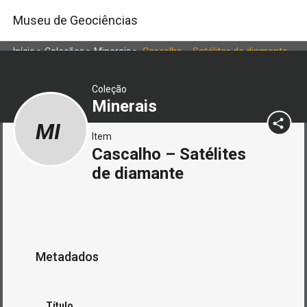
Museu de Geociências
Início
>
Coleções
>
Minerais
>
Cascalho – Satélites de diamante
Coleção
Minerais
MI
Item
Cascalho – Satélites
de diamante
Metadados
Título