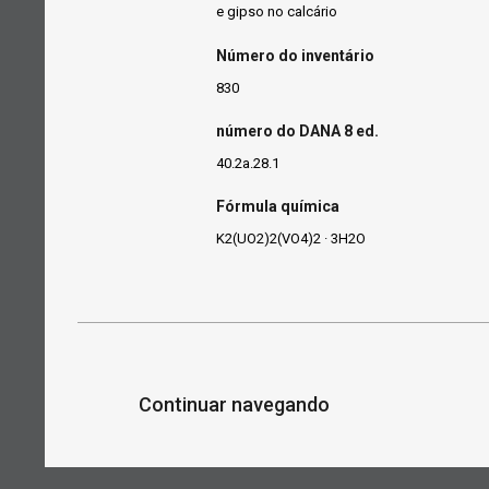
e gipso no calcário
Número do inventário
830
número do DANA 8 ed.
40.2a.28.1
Fórmula química
K2(UO2)2(VO4)2 · 3H2O
Continuar navegando