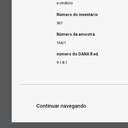
e cinábrio
Número do inventário
567
Número da amostra
164/1
número do DANA 8 ed.
9.1.8.1
Continuar navegando