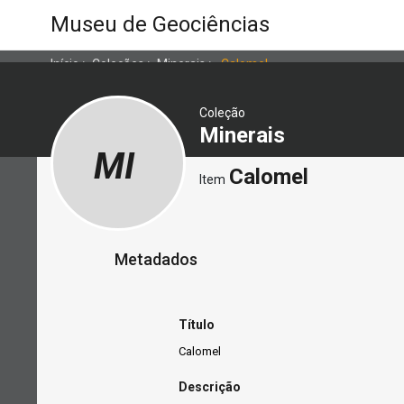
Museu de Geociências
Início
>
Coleções
>
Minerais
>
Calomel
Coleção
Minerais
MI
Calomel
Item
Metadados
Título
Calomel
Descrição