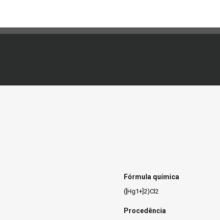
Fórmula química
([Hg1+]2)Cl2
Procedência