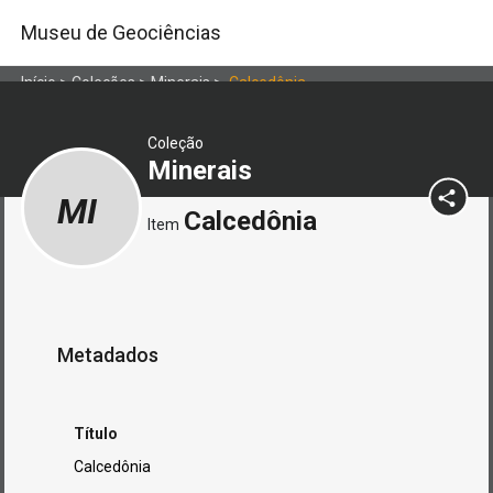
Museu de Geociências
Início
>
Coleções
>
Minerais
>
Calcedônia
Coleção
Minerais
MI
Calcedônia
Item
Metadados
Título
Calcedônia