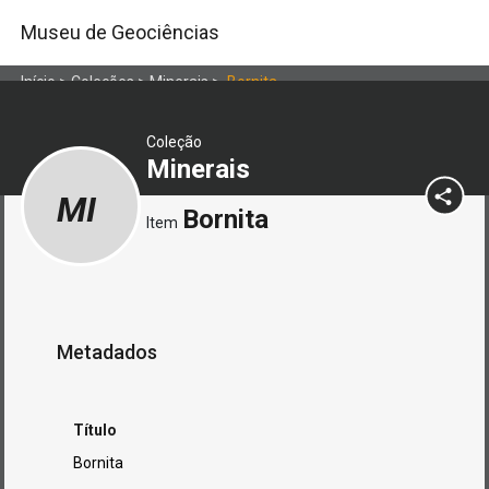
Museu de Geociências
Início
>
Coleções
>
Minerais
>
Bornita
Coleção
Minerais
MI
Bornita
Item
Metadados
Título
Bornita