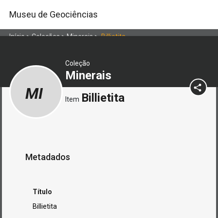
Museu de Geociências
Início
>
Coleções
>
Minerais
>
Billietita
Coleção
Minerais
MI
Billietita
Item
Metadados
Título
Billietita