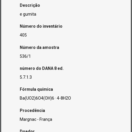
Descrição
e gumita
Número do inventário
405
Número da amostra
536/1
número do DANA 8 ed.
5.7.1.3
Fórmula química
Ba(UO2)6O4(OH)6 · 4-8H2O
Procedência
Margnac - França
Doador