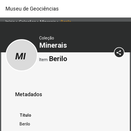
Museu de Geociências
Início
>
Coleções
>
Minerais
>
Berilo
Coleção
Minerais
MI
Berilo
Item
Metadados
Título
Berilo