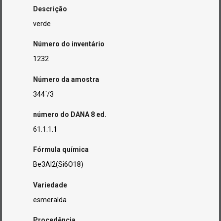
Descrição
verde
Número do inventário
1232
Número da amostra
344´/3
número do DANA 8 ed.
61.1.1.1
Fórmula química
Be3Al2(Si6O18)
Variedade
esmeralda
Procedência