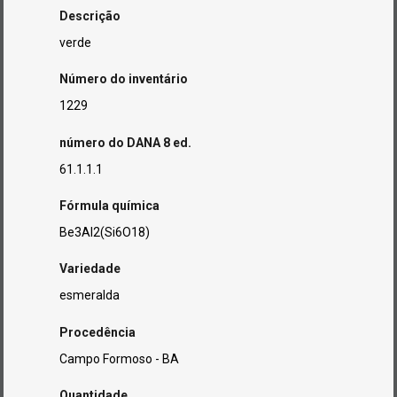
Descrição
verde
Número do inventário
1229
número do DANA 8 ed.
61.1.1.1
Fórmula química
Be3Al2(Si6O18)
Variedade
esmeralda
Procedência
Campo Formoso - BA
Quantidade