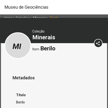
Museu de Geociências
Início
>
Coleções
>
Minerais
>
Berilo
Coleção
Minerais
MI
Berilo
Item
Metadados
Título
Berilo