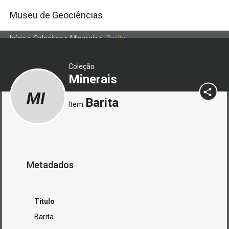
Museu de Geociências
Início
>
Coleções
>
Minerais
>
Barita
Coleção
Minerais
MI
Barita
Item
Metadados
Título
Barita