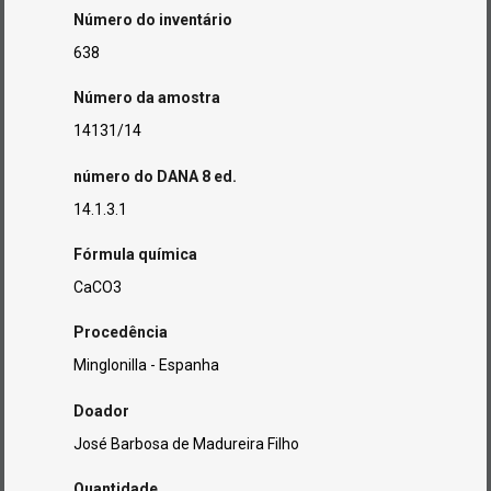
Número do inventário
638
Número da amostra
14131/14
número do DANA 8 ed.
14.1.3.1
Fórmula química
CaCO3
Procedência
Minglonilla - Espanha
Doador
José Barbosa de Madureira Filho
Quantidade