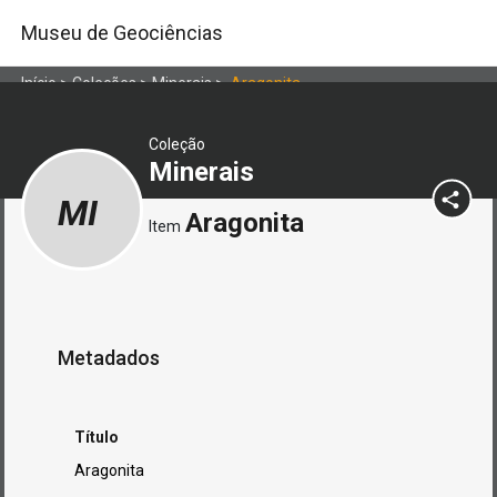
Museu de Geociências
Início
>
Coleções
>
Minerais
>
Aragonita
Coleção
Minerais
MI
Aragonita
Item
Metadados
Título
Aragonita