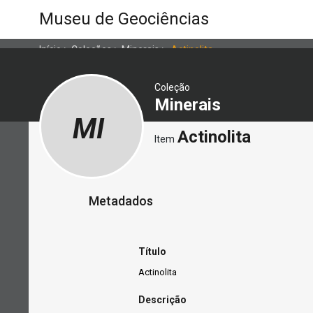
Museu de Geociências
Início
>
Coleções
>
Minerais
>
Actinolita
Coleção
Minerais
MI
Actinolita
Item
Metadados
Título
Actinolita
Descrição