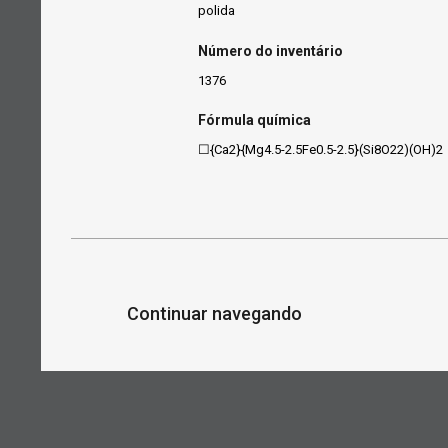
polida
Número do inventário
1376
Fórmula química
☐{Ca2}{Mg4.5-2.5Fe0.5-2.5}(Si8O22)(OH)2
Continuar navegando