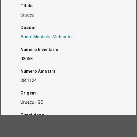
Título
Uruaçu
Doador
André Moutinho Meteorites
Número Inventário
03058
Número Amostra
DR 1124
Origem
Uruaçu - GO
Quantidade
1
Conservação