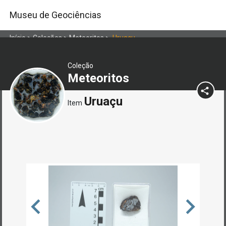
Museu de Geociências
Início
>
Coleções
>
Meteoritos
>
Uruaçu
Coleção
Meteoritos
Uruaçu
Item