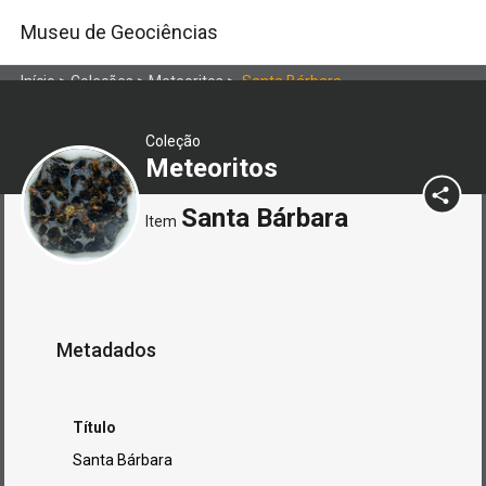
Museu de Geociências
Início
>
Coleções
>
Meteoritos
>
Santa Bárbara
Coleção
Meteoritos
Santa Bárbara
Item
Metadados
Título
Santa Bárbara