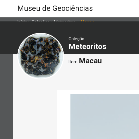
Museu de Geociências
Início
>
Coleções
>
Meteoritos
>
Macau
Coleção
Meteoritos
Macau
Item