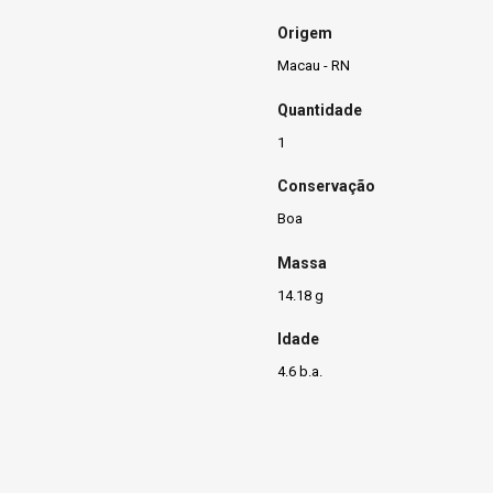
Origem
Macau - RN
Quantidade
1
Conservação
Boa
Massa
14.18 g
Idade
4.6 b.a.