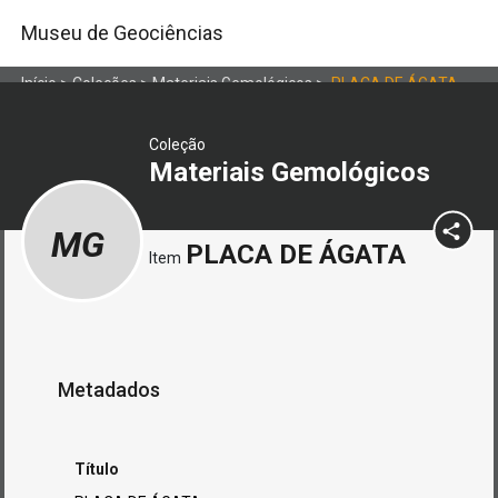
Museu de Geociências
Início
>
Coleções
>
Materiais Gemológicos
>
PLACA DE ÁGATA
Coleção
Materiais Gemológicos
MG
PLACA DE ÁGATA
Item
Metadados
Título