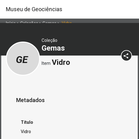
Museu de Geociências
Início
>
Coleções
>
Gemas
>
Vidro
Coleção
Gemas
GE
Vidro
Item
Metadados
Título
Vidro