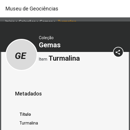
Museu de Geociências
Início
>
Coleções
>
Gemas
>
Turmalina
Coleção
Gemas
GE
Turmalina
Item
Metadados
Título
Turmalina