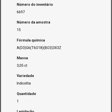
Número do inventário
6697
Número da amostra
15
Fórmula química
A(D3)G6(T6O18)(BO3)3X3Z
Massa
3,05 ct
Variedade
Indicolita
Quantidade
1
Lapidação