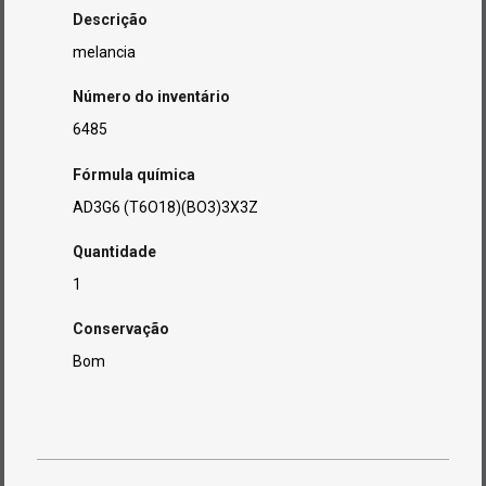
Descrição
melancia
Número do inventário
6485
Fórmula química
AD3G6 (T6O18)(BO3)3X3Z
Quantidade
1
Conservação
Bom