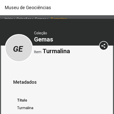
Museu de Geociências
Início
>
Coleções
>
Gemas
>
Turmalina
Coleção
Gemas
GE
Turmalina
Item
Metadados
Título
Turmalina