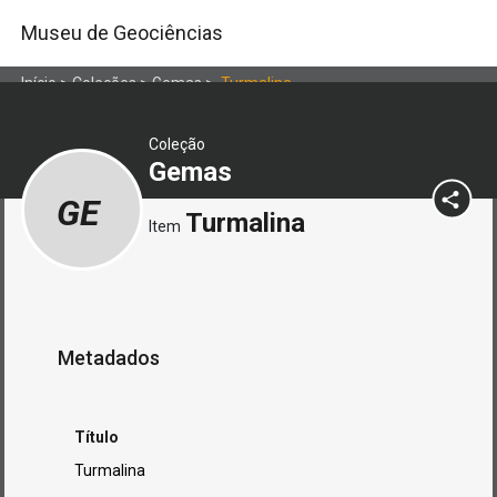
Museu de Geociências
Início
>
Coleções
>
Gemas
>
Turmalina
Coleção
Gemas
GE
Turmalina
Item
Metadados
Título
Turmalina